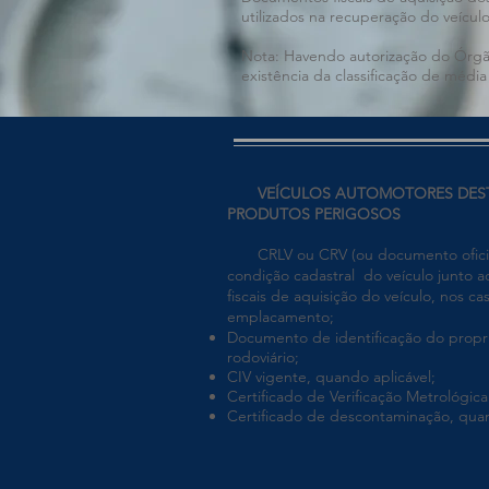
utilizados na recuperação do veícul
Nota: Havendo autorização do Órgão 
existência da classificação de médi
VEÍCULOS AUTOMOTORES DESTI
PRODUTOS PERIGOSOS
CRLV ou CRV (ou documento oficial q
condição cadastral do veículo junto 
fiscais de aquisição do veículo, nos c
emplacamento;
Documento de identificação do propri
rodoviário;
CIV vigente, quando aplicável;
Certificado de Verificação Metrológic
Certificado de descontaminação, quan