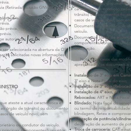
révia.
CRLV ou CRV (ou documento ofi
ia (Retirada/Inclusão GNV, Precário,
característica e condição cada
trânsito) ou documentos fiscais
ção prévia.
casos de veículo novo, sem e
révia.
Documento de identificação do
ão prévia.
veículo.
prévia.
Documentos fiscais de aquisiçã
e autorização prévia.
componentes/conjuntos utiliza
Declaração.
ser selecionada na abertura da OS.
serão solicitadas novas informações
Nota: Nos casos das modifica
apresentados os documentos ad
Instalação de 3º eixo em Cami
3º eixo e Nota Fiscal do eixo;
Instalação de 3º eixo (Rebocad
INISTRO
Instalação de 4º eixo, ou eixo 
Rebocados:
ART e Nota Fiscal 
ue ateste a atual característica e
Blindado:
Nota fiscal do serviç
o ao órgão de trânsito) ou documentos
ou termo de responsabilidade
blindagem, Retex e comprovant
 casos de veículo novo, sem
Alteração de potência/cilindr
declaração de aumento de pot
rietário ou condutor do veículo.
Troca de carroceria:
CAT e nota
s principais componentes/conjuntos