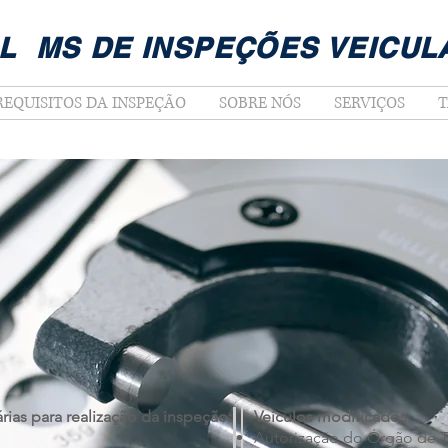
L MS DE INSPEÇÕES VEICUL
REQUISITOS DA INSPEÇÃO
SOBRE NÓS
SERVIÇOS
T
rias para realização da inspeção:
Veículos modificados:
Autorização do Órgão de Tr