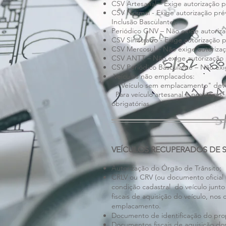
CSV Artesanal – Exige autorização p
CSV Normal - Exige autorização prév
Inclusão Basculante).
Periódico GNV – Não exige autoriza
CSV Sinistrado - Exige autorização p
CSV Mercosul – Não exige autorizaç
CSV ANTT – Não exige autorização 
CSV Periódico Basculante – Não exig
Veículos não emplacados:
"Veículo sem emplacamento" deve 
Para veículo artesanal e protótipo, 
obrigatórias.
VEÍCULOS RECUPERADOS DE S
Autorização do Órgão de Trânsito;
CRLV ou CRV (ou documento oficial q
condição cadastral do veículo junt
fiscais de aquisição do veículo, nos
emplacamento.
Documento de identificação do prop
Documentos fiscais de aquisição do