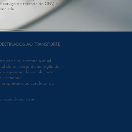
e serviço de retirada de GNV, e
denciada.
STINADOS AO TRANSPORTE
ficial que ateste a atual
tral do veículo junto ao órgão de
 de aquisição do veículo, nos
placamento;
 proprietário ou condutor do
, quando aplicável.