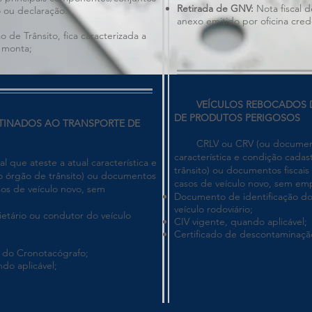
Retirada de GNV:
Nota fiscal d
o ou declaração.
anexo emitido por oficina cre
de Trânsito, fica caracterizada a
a monta;
VEÍCULOS REBOCADOS DE
DE PRODUTOS PERIGOSOS
NADOS AO TRANSPORTE DE
CRLV ou CRV (ou documento o
característica e condição cadas
ue ateste a atual característica e
trânsito) ou documentos fiscais
ao órgão de trânsito) ou documentos
casos de veículo novo, sem em
asos de veículo novo, sem
Documento de identificação do
veículo rodoviário;
etário ou condutor do veículo
CIV vigente, quando aplicável;
Certificado de descontaminação
a do Cronotacógrafo;
do aplicável;