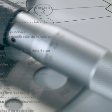
cial que ateste a atual
stral do veículo junto ao órgão de
 de aquisição do veículo, nos
mplacamento.
 proprietário ou condutor do
o dos principais
dos na modificação do veículo ou
ções listas abaixo, deverão ser
icionais relacionados:
nhões:
Certificado de garantia do
os):
ART e Nota Fiscal do eixo;
auxiliar, em Caminhões e
do eixo;
o, nota fiscal das peças utilizadas
 da empresa executor da
e de registro no Exército;
ada:
Laudo de dinamômetro ou
ência;
 fiscal ou declaração;