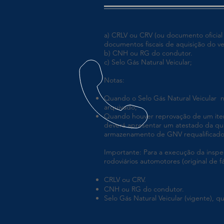
a) CRLV ou CRV (ou documento oficial q
documentos fiscais de aquisição do v
b) CNH ou RG do condutor.
c) Selo Gás Natural Veicular;
Notas:
Quando o Selo Gás Natural Veicular nã
arquivado;
Quando houver reprovação de um item
deverá apresentar um atestado da qual
armazenamento de GNV requalificado. 
Importante: Para a execução da inspe
rodoviários automotores (original de f
CRLV ou CRV.
CNH ou RG do condutor.
Selo Gás Natural Veicular (vigente), q