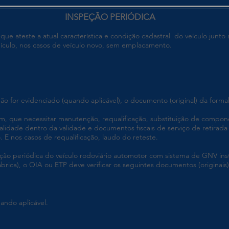
INSPEÇÃO PERIÓDICA
ue ateste a atual característica e condição cadastral do veículo junto 
eículo, nos casos de veículo novo, sem emplacamento.
o for evidenciado (quando aplicável), o documento (original) da forma
, que necessitar manutenção, requalificação, substituição de compon
idade dentro da validade e documentos fiscais de serviço de retirada e
E nos casos de requalificação, laudo do reteste.
ção periódica do veículo rodoviário automotor com sistema de GNV inst
ábrica), o OIA ou ETP deve verificar os seguintes documentos (originais)
uando aplicável.